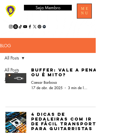
Seja Membro
ME
NU
BLOG
All Posts
All Posts
Buffer: vale a pena
ou é mito?
Jiu-Jitsu
Caesar Barbosa
17 de abr. de 2025
3 min de leitura
4 Dicas de
Pedaleiras com IR
de Fácil Transporte
para Guitarristas